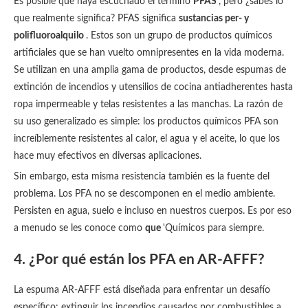
Es posible que haya escuchado el término
PFAS
, pero ¿sabes lo
que realmente significa? PFAS significa
sustancias per- y
polifluoroalquilo
. Estos son un grupo de productos químicos
artificiales que se han vuelto omnipresentes en la vida moderna.
Se utilizan en una amplia gama de productos, desde espumas de
extinción de incendios y utensilios de cocina antiadherentes hasta
ropa impermeable y telas resistentes a las manchas. La razón de
su uso generalizado es simple: los productos químicos PFA son
increíblemente resistentes al calor, el agua y el aceite, lo que los
hace muy efectivos en diversas aplicaciones.
Sin embargo, esta misma resistencia también es la fuente del
problema. Los PFA no se descomponen en el medio ambiente.
Persisten en agua, suelo e incluso en nuestros cuerpos. Es por eso
a menudo se les conoce como
que
'Químicos para siempre.
4. ¿Por qué están los PFA en AR-AFFF?
La espuma AR-AFFF está diseñada para enfrentar un desafío
específico: extinguir los incendios causados por combustibles a