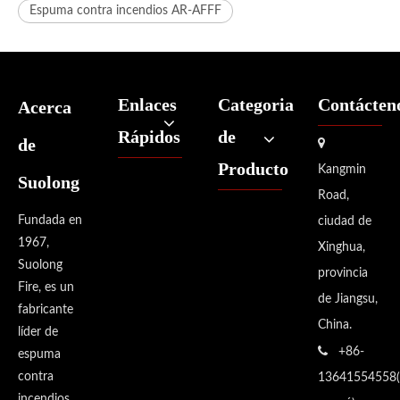
Espuma contra incendios AR-AFFF
Enlaces
Categoria
Contácten
Acerca
Rápidos
de
de

Producto
Kangmin
Suolong
Road,
Fundada en
ciudad de
1967,
Xinghua,
Suolong
provincia
Fire, es un
de Jiangsu,
fabricante
China.
líder de

+86-
espuma
contra
13641554558(
incendios