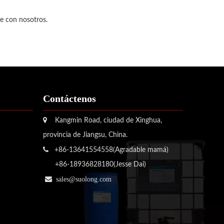
se con nosotros.
Contáctenos

Kangmin Road, ciudad de Xinghua,
provincia de Jiangsu, China.

+86-13641554558(Agradable mamá)
+86-18936828180(Jesse Dai)

sales@suolong.com