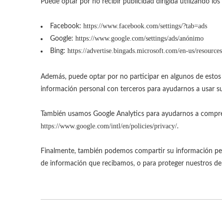
Puede optar por no recibir publicidad dirigida utilizando lo
https://www.facebook.com/settings/?tab=ads
Facebook:
https://www.google.com/settings/ads/anónimo
Google:
https://advertise.bingads.microsoft.com/en-us/resources
Bing:
Además, puede optar por no participar en algunos de estos se
información personal con terceros para ayudarnos a usar s
También usamos Google Analytics para ayudarnos a compren
https://www.google.com/intl/en/policies/privacy/
.
Finalmente, también podemos compartir su información person
de información que recibamos, o para proteger nuestros de