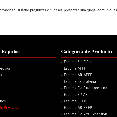
rivacidad, si tiene preguntas o si desea presentar una queja, comuníque
 Rápidos
Categoria de Producto
Espuma Sin Flúor
sotros
Espuma AFFF
s
Espuma AR-AFFF
Espuma de proteína
Espuma De Fluoroproteína
Espuma FP-AR
enos
Espuma FFFP
De Privacidad
Espuma AR-FFFP
Espuma De Alta Expansión