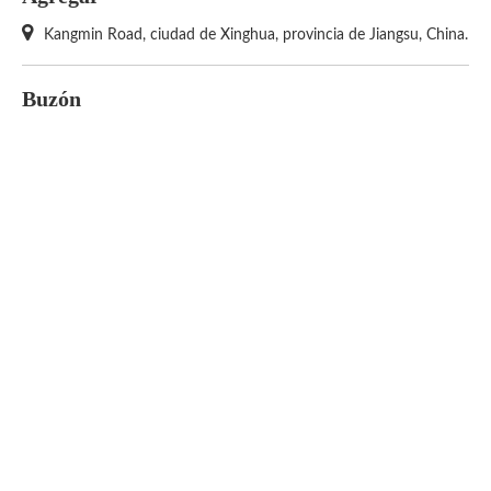

Kangmin Road, ciudad de Xinghua, provincia de Jiangsu, China.
Buzón

sales@suolong.com
nicema@suolong.com
jesse@suolong.com
william@suolong.com
Encuéntranos