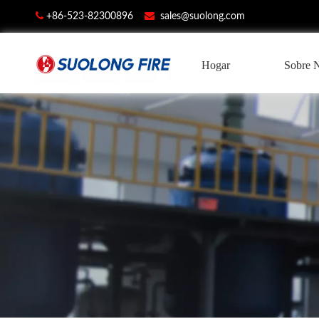


+86-523-82300896
sales@suolong.com
Hogar
Sobre 