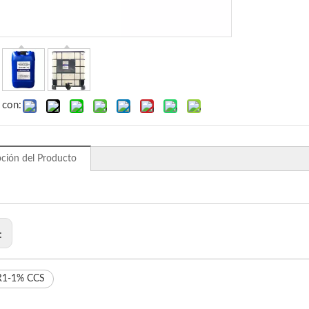
 con:
pción del Producto
r:
R1-1% CCS