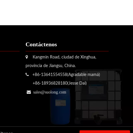
Contáctenos

Kangmin Road, ciudad de Xinghua,
provincia de Jiangsu, China.

+86-13641554558(Agradable mamá)
+86-18936828180(Jesse Dai)

sales@suolong.com