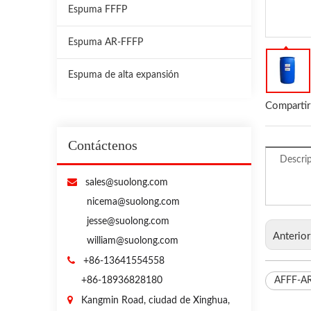
Espuma FFFP
Espuma AR-FFFP
Espuma de alta expansión
Compartir
Contáctenos
Descri

sales@suolong.com
nicema@suolong.com
jesse@suolong.com
Anterio
william@suolong.com

+86-13641554558
+86-18936828180
AFFF-A

Kangmin Road, ciudad de Xinghua,