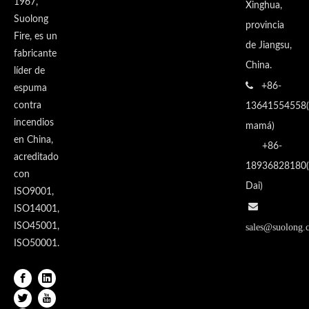
1967,
Xinghua,
Suolong
provincia
Fire, es un
de Jiangsu,
fabricante
China.
líder de

+86-
espuma
contra
13641554558(
incendios
mamá)
en China,
+86-
acreditado
18936828180(
con
Dai)
ISO9001,

ISO14001,
ISO45001,
sales@suolong.
ISO50001.