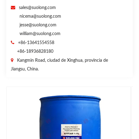

sales@suolong.com
nicema@suolong.com
jesse@suolong.com
william@suolong.com

+86-13641554558
+86-18936828180

Kangmin Road, ciudad de Xinghua, provincia de
Jiangsu, China.