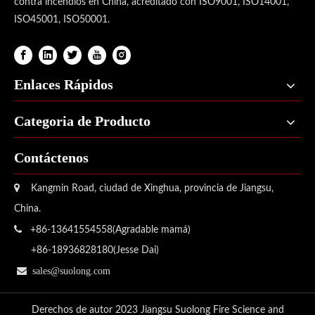
contra incendios en China, acreditado con ISO9001, ISO14001,
ISO45001, ISO50001.
Enlaces Rápidos
Categoria de Producto
Contáctenos

Kangmin Road, ciudad de Xinghua, provincia de Jiangsu,
China.

+86-13641554558(Agradable mamá)
+86-18936828180(Jesse Dai)

sales@suolong.com
Derechos de autor
2023
Jiangsu Suolong Fire Science and