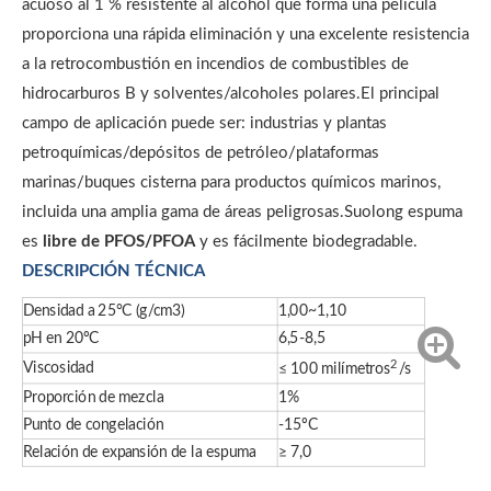
acuoso al 1 % resistente al alcohol que forma una película
proporciona una rápida eliminación y una excelente resistencia
a la retrocombustión en incendios de combustibles de
hidrocarburos B y solventes/alcoholes polares.El principal
campo de aplicación puede ser: industrias y plantas
petroquímicas/depósitos de petróleo/plataformas
marinas/buques cisterna para productos químicos marinos,
incluida una amplia gama de áreas peligrosas.Suolong espuma
es
libre de PFOS/PFOA
y es fácilmente biodegradable.
DESCRIPCIÓN TÉCNICA
Densidad a 25°C (g/cm3)
1,00~1,10
pH en 20ºC
6,5-8,5
2
Viscosidad
≤ 100 milímetros
/s
Proporción de mezcla
1%
Punto de congelación
-15ºC
Relación de expansión de la espuma
≥ 7,0