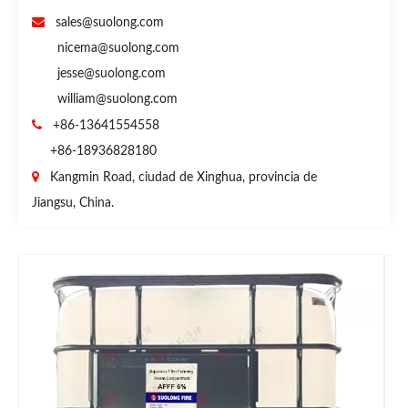

sales@suolong.com
nicema@suolong.com
jesse@suolong.com
william@suolong.com

+86-13641554558
+86-18936828180

Kangmin Road, ciudad de Xinghua, provincia de
Jiangsu, China.