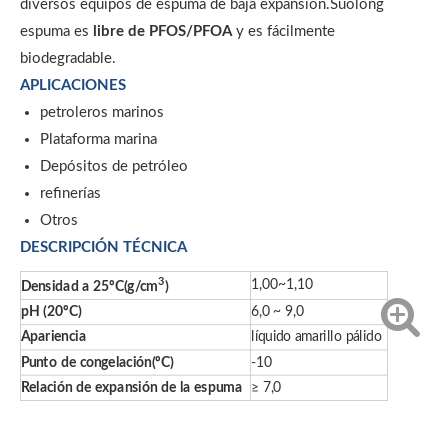
diversos equipos de espuma de baja expansión.Suolong
espuma es
libre de PFOS/PFOA
y es fácilmente
biodegradable.
APLICACIONES
petroleros marinos
Plataforma marina
Depósitos de petróleo
refinerías
Otros
DESCRIPCIÓN TÉCNICA
3
1,00~1,10
Densidad a 25ºC(g/cm
)
pH (20ºC)
6,0 ~ 9,0
Apariencia
líquido amarillo pálido
Punto de congelación(ºC)
-10
Relación de expansión de la espuma
≥ 7,0