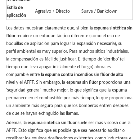
remediación
Estilo de
Agresivo / Directo
Suave / Bankdown
aplicación
Los datos muestran claramente que, si bien
la espuma sintética sin
flúor
requiere un enfoque táctico diferente (como el uso de
boquillas de aspiración para lograr la expansión necesaria), su
perfil ambiental es muy superior. Para muchos sitios industriales,
la compensación es fácil de justificar. El tiempo de 'derribo' (el
tiempo que lleva apagar inicialmente el fuego) ahora es
comparable entre
la espuma contra incendios sin flúor de alto
nivel
y el AFFF. Sin embargo, la
espuma sin flúor
proporciona una
'seguridad general' mucho mejor, lo que significa que la espuma
permanece en el combustible por más tiempo, lo que proporciona
un ambiente más seguro para que los bomberos entren después
de que se hayan extinguido las llamas.
Además,
la espuma sintética sin flúor
suele ser más viscosa que la
AFFF. Esto significa que es posible que sea necesario auditar o
recalibrar los equipos dosificadores existentes, como inductores y