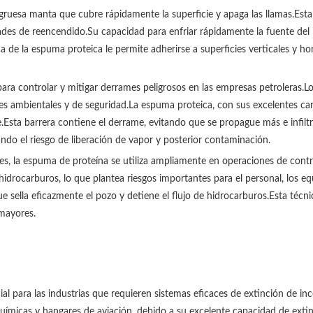
gruesa manta que cubre rápidamente la superficie y apaga las llamas.Est
dades de reencendido.Su capacidad para enfriar rápidamente la fuente del 
de la espuma proteica le permite adherirse a superficies verticales y ho
ra controlar y mitigar derrames peligrosos en las empresas petroleras.L
es ambientales y de seguridad.La espuma proteica, con sus excelentes cara
.Esta barrera contiene el derrame, evitando que se propague más e infil
ando el riesgo de liberación de vapor y posterior contaminación.
es, la espuma de proteína se utiliza ampliamente en operaciones de contr
 hidrocarburos, lo que plantea riesgos importantes para el personal, los
e sella eficazmente el pozo y detiene el flujo de hidrocarburos.Esta téc
 mayores.
ial para las industrias que requieren sistemas eficaces de extinción de 
 químicas y hangares de aviación, debido a su excelente capacidad de ext