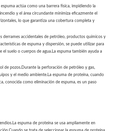
a espuma actúa como una barrera física, impidiendo la
incendio y el área circundante minimiza eficazmente el
rizontales, lo que garantiza una cobertura completa y
os derrames accidentales de petróleo, productos químicos y
cterísticas de espuma y dispersión, se puede utilizar para
tre el suelo o cuerpos de agua.La espuma también ayuda a
ol de pozos.Durante la perforación de petróleo y gas,
 equipos y el medio ambiente.La espuma de proteína, cuando
nica, conocida como eliminación de espuma, es un paso
incendios.La espuma de proteína se usa ampliamente en
inción.Cuando se trata de seleccionar la espuma de proteína