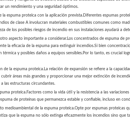
zar un rendimiento y una seguridad óptimos.
e la espuma proteica con la aplicación prevista.Diferentes espumas prote
endios de clase A involucran materiales combustibles comunes como mader
leza de los posibles riesgos de incendio en sus instalaciones ayudará a d
otro aspecto importante a considerar.Los concentrados de espuma de prot
ente la eficacia de la espuma para extinguir incendios.Si bien concentra
rmica y posibles daños a equipos sensibles.Por lo tanto, es crucial logra
n de la espuma proteica.La relación de expansión se refiere a la capac
cubrir áreas más grandes y proporcionar una mejor extinción de incendi
a las estructuras circundantes.
spuma proteica.Factores como la vida útil y la resistencia a las variacion
espuma de proteínas que permanezca estable y confiable, incluso en condic
cto medioambiental de la espuma proteica.Opte por espumas proteicas q
ntiza que la espuma no sólo extinga eficazmente los incendios sino que 