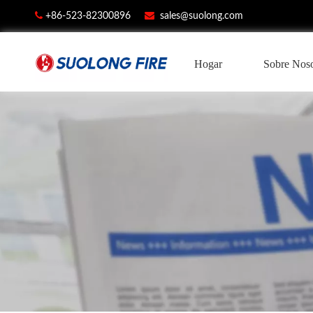


+86-523-82300896
sales@suolong.com
Hogar
Sobre Noso