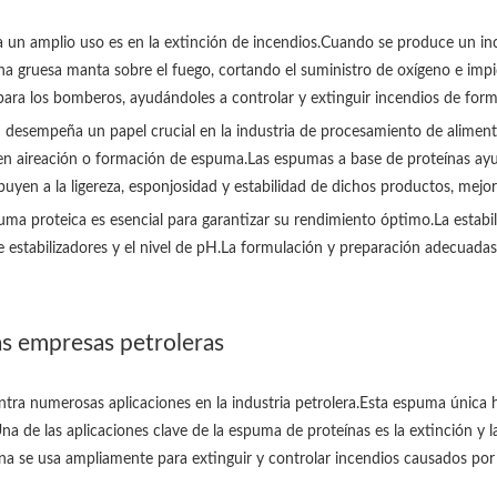
un amplio uso es en la extinción de incendios.Cuando se produce un inc
na gruesa manta sobre el fuego, cortando el suministro de oxígeno e imp
ara los bomberos, ayudándoles a controlar y extinguir incendios de form
desempeña un papel crucial en la industria de procesamiento de aliment
ren aireación o formación de espuma.Las espumas a base de proteínas ayu
en a la ligereza, esponjosidad y estabilidad de dichos productos, mejora
a proteica es esencial para garantizar su rendimiento óptimo.La estabi
 estabilizadores y el nivel de pH.La formulación y preparación adecuadas 
as empresas petroleras
entra numerosas aplicaciones en la industria petrolera.Esta espuma única
na de las aplicaciones clave de la espuma de proteínas es la extinción y 
a se usa ampliamente para extinguir y controlar incendios causados ​​por 