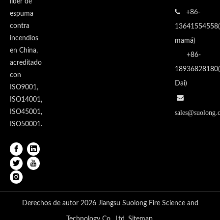
líder de

+86-
espuma
contra
13641554558(
incendios
mamá)
en China,
+86-
acreditado
18936828180(
con
Dai)
ISO9001,

ISO14001,
ISO45001,
sales@suolong.
ISO50001.
Derechos de autor
2026
Jiangsu Suolong Fire Science and
Technology Co., Ltd.
Sitemap
.