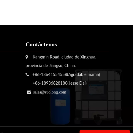
Contáctenos

Kangmin Road, ciudad de Xinghua,
provincia de Jiangsu, China.

+86-13641554558(Agradable mamá)
+86-18936828180(Jesse Dai)

sales@suolong.com