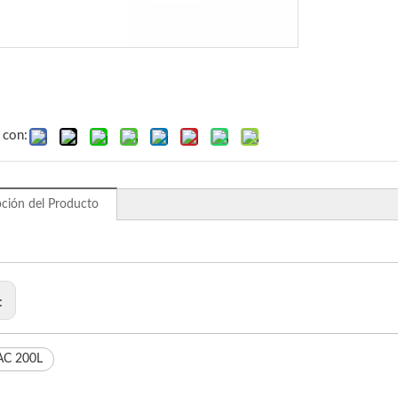
 con:
pción del Producto
r:
AC 200L