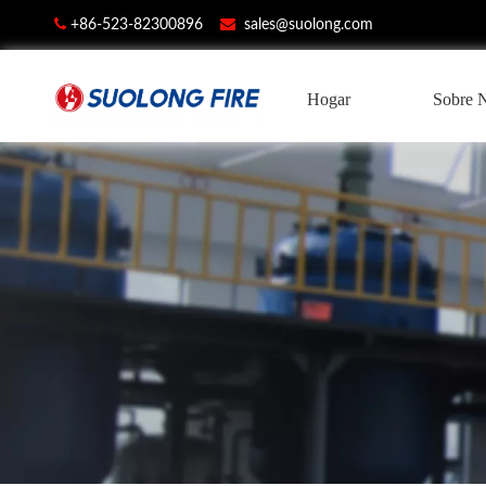


+86-523-82300896
sales@suolong.com
Hogar
Sobre 