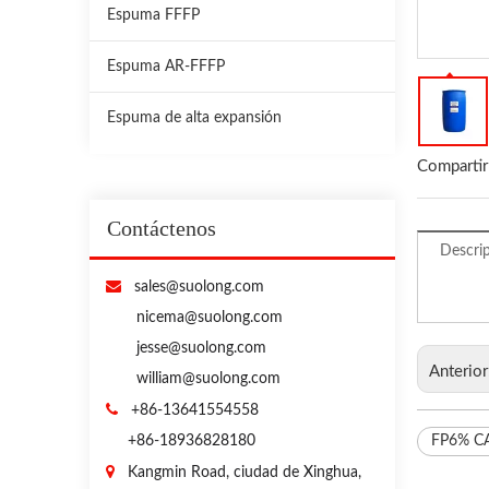
Espuma FFFP
Espuma AR-FFFP
Espuma de alta expansión
Compartir
Contáctenos
Descri

sales@suolong.com
nicema@suolong.com
jesse@suolong.com
Anterio
william@suolong.com

+86-13641554558
+86-18936828180
FP6% C

Kangmin Road, ciudad de Xinghua,