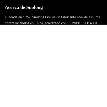
Acerca de Suolong
Fundada en 1967, Suolong Fire, es un fabricante líder de espuma
contra incendios en China, acreditado con ISO9001, ISO14001,
ISO45001, ISO50001.
Enlaces Rápidos
Categoria de Producto
Contáctenos

Kangmin Road, ciudad de Xinghua, provincia de Jiangsu,
China.

+86-13641554558(Agradable mamá)