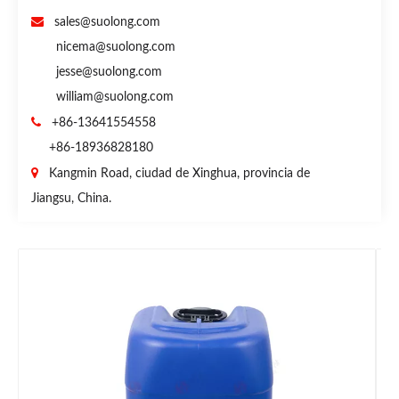

sales@suolong.com
nicema@suolong.com
jesse@suolong.com
william@suolong.com

+86-13641554558
+86-18936828180

Kangmin Road, ciudad de Xinghua, provincia de
Jiangsu, China.