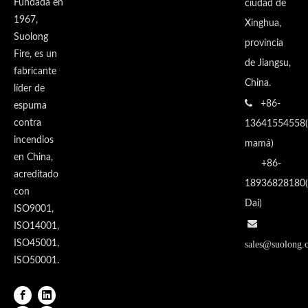
Fundada en
ciudad de
1967,
Xinghua,
Suolong
provincia
Fire, es un
de Jiangsu,
fabricante
China.
líder de

+86-
espuma
contra
13641554558(
incendios
mamá)
en China,
+86-
acreditado
18936828180(
con
Dai)
ISO9001,

ISO14001,
ISO45001,
sales@suolong.
ISO50001.