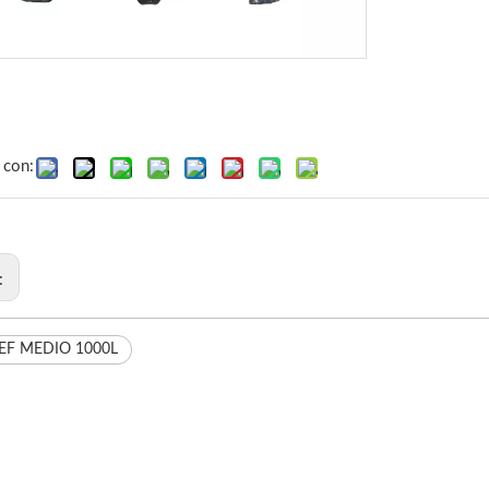
 con:
r:
EF MEDIO 1000L