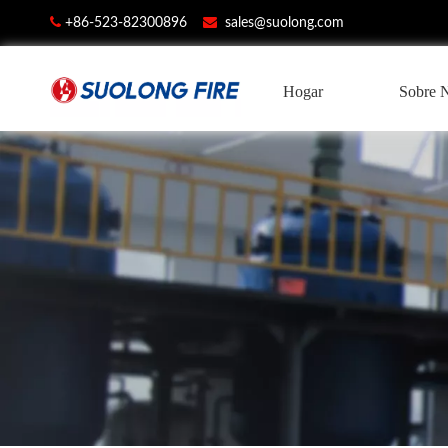


+86-523-82300896
sales@suolong.com
Hogar
Sobre 