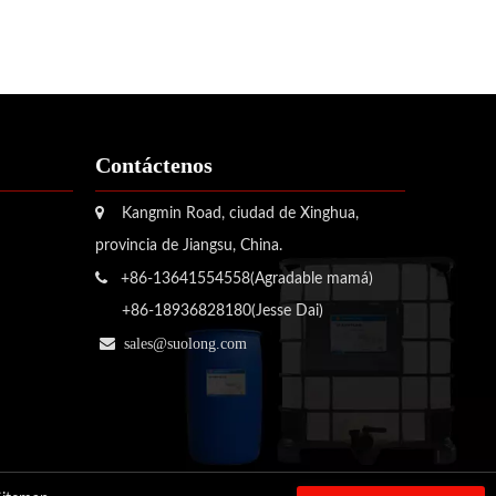
Contáctenos

Kangmin Road, ciudad de Xinghua,
provincia de Jiangsu, China.

+86-13641554558(Agradable mamá)
+86-18936828180(Jesse Dai)

sales@suolong.com