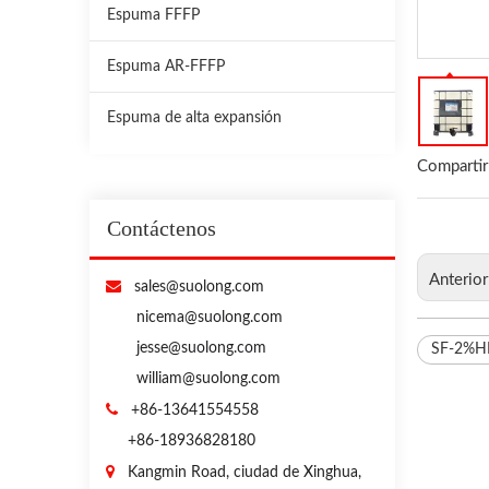
Espuma FFFP
Espuma AR-FFFP
Espuma de alta expansión
Compartir
Contáctenos
Anterio

sales@suolong.com
nicema@suolong.com
jesse@suolong.com
SF-2%H
william@suolong.com

+86-13641554558
+86-18936828180

Kangmin Road, ciudad de Xinghua,