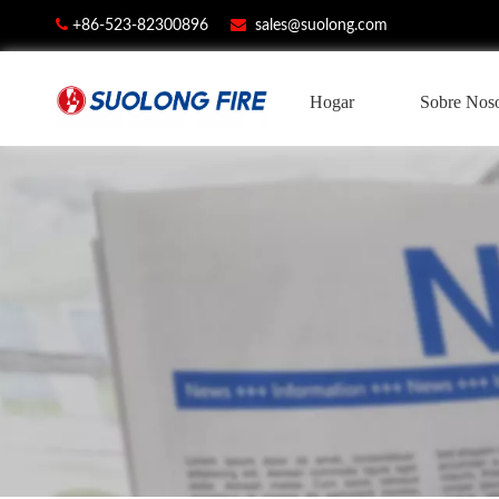


+86-523-82300896
sales@suolong.com
Hogar
Sobre Noso