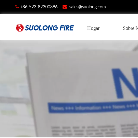


+86-523-82300896
sales@suolong.com
Hogar
Sobre 