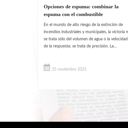
Opciones de espuma: combinar la
espuma con el combustible
En el mundo de alto riesgo de la extinción de
incendios industriales y municipales, la victoria 
se trata sólo del volumen de agua o la velocidad
de la respuesta; se trata de precisión. La
naturaleza de un incendio viene dictada por su
fuente de combustible, y utilizar un enfoque
único para la extinción no sólo es ineficiente si
25 noviembre 2025