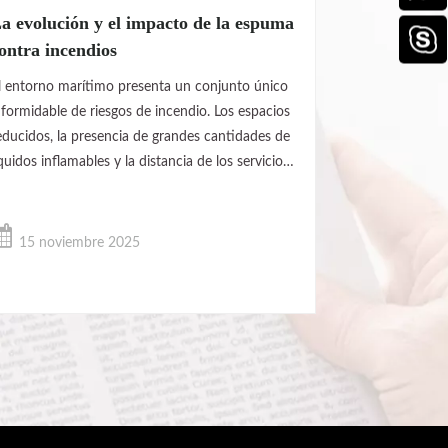
a evolución y el impacto de la espuma
ontra incendios
l entorno marítimo presenta un conjunto único
 formidable de riesgos de incendio. Los espacios
educidos, la presencia de grandes cantidades de
íquidos inflamables y la distancia de los servicios
e emergencia en tierra significan que un
ncendio en el mar puede convertirse
ápidamente en un evento catastrófico. En este
15 noviembre 2025
ontexto de alto riesgo