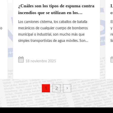
¿Cuáles son los tipos de espuma contra
L
incendios que se utilizan en los
c
camiones cisterna?
Los camiones cisterna, los caballos de batalla
E
no
mecánicos de cualquier cuerpo de bomberos
y
municipal o industrial, son mucho más que
r
simples transportistas de agua móviles. Son
l
plataformas sofisticadas y autónomas para
d
desplegar una variedad de agentes extintores
i
no
especializados. En el centro de sus capacidades,
r
18 noviembre 2025
especialmente cuando se enfrentan
c
2
1