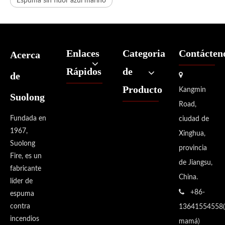
Espuma sin flúor azul marino
Enlaces
Categoria
Contácten
Acerca
Rápidos
de
de

Producto
Kangmin
Suolong
Road,
Fundada en
ciudad de
1967,
Xinghua,
Suolong
provincia
Fire, es un
de Jiangsu,
fabricante
China.
líder de

+86-
espuma
contra
13641554558(
incendios
mamá)