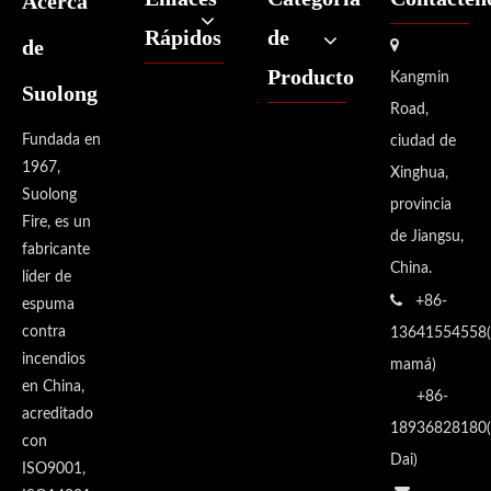
Acerca
Rápidos
de
de

Producto
Kangmin
Suolong
Road,
Fundada en
ciudad de
1967,
Xinghua,
Suolong
provincia
Fire, es un
de Jiangsu,
fabricante
China.
líder de

+86-
espuma
contra
13641554558(
incendios
mamá)
en China,
+86-
acreditado
18936828180(
con
Dai)
ISO9001,