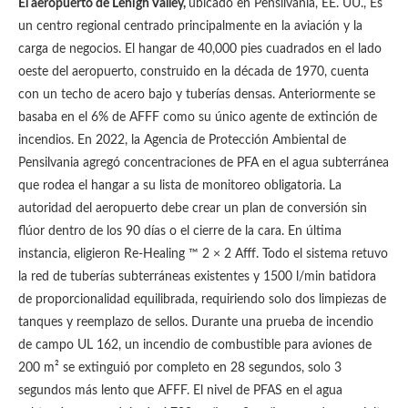
El aeropuerto de Lehigh Valley,
ubicado en Pensilvania, EE. UU., Es
un centro regional centrado principalmente en la aviación y la
carga de negocios. El hangar de 40,000 pies cuadrados en el lado
oeste del aeropuerto, construido en la década de 1970, cuenta
con un techo de acero bajo y tuberías densas. Anteriormente se
basaba en el 6% de AFFF como su único agente de extinción de
incendios. En 2022, la Agencia de Protección Ambiental de
Pensilvania agregó concentraciones de PFA en el agua subterránea
que rodea el hangar a su lista de monitoreo obligatoria. La
autoridad del aeropuerto debe crear un plan de conversión sin
flúor dentro de los 90 días o el cierre de la cara. En última
instancia, eligieron Re-Healing ™ 2 × 2 Afff. Todo el sistema retuvo
la red de tuberías subterráneas existentes y 1500 l/min batidora
de proporcionalidad equilibrada, requiriendo solo dos limpiezas de
tanques y reemplazo de sellos. Durante una prueba de incendio
de campo UL 162, un incendio de combustible para aviones de
200 m² se extinguió por completo en 28 segundos, solo 3
segundos más lento que AFFF. El nivel de PFAS en el agua