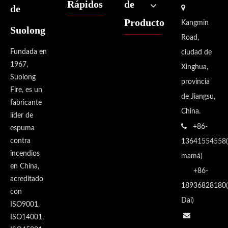
Rápidos
de
de

Producto
Kangmin
Suolong
Road,
Fundada en
ciudad de
1967,
Xinghua,
Suolong
provincia
Fire, es un
de Jiangsu,
fabricante
China.
líder de

+86-
espuma
contra
13641554558(
incendios
mamá)
en China,
+86-
acreditado
18936828180(
con
Dai)
ISO9001,

ISO14001,