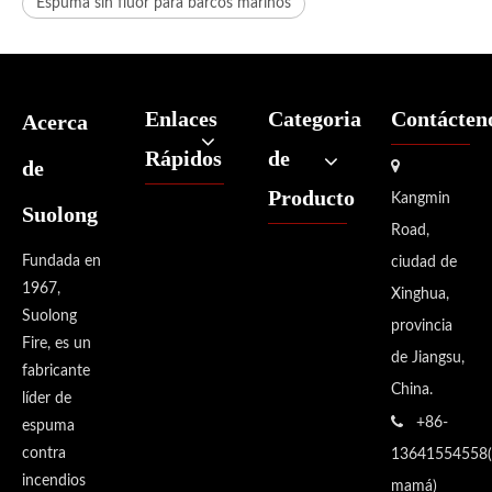
Espuma sin flúor para barcos marinos
Enlaces
Categoria
Contácten
Acerca
Rápidos
de
de

Producto
Kangmin
Suolong
Road,
Fundada en
ciudad de
1967,
Xinghua,
Suolong
provincia
Fire, es un
de Jiangsu,
fabricante
China.
líder de

+86-
espuma
contra
13641554558(
incendios
mamá)